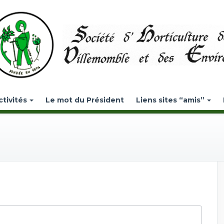
ctivités
Le mot du Président
Liens sites “amis”