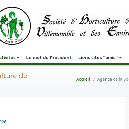
ctivités
Le mot du Président
Liens sites “amis”
ulture de
Accueil
/
Agenda de la So
026