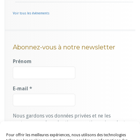
Voir tous les évènements
Abonnez-vous à notre newsletter
Prénom
E-mail
*
Nous gardons vos données privées et ne les
partageons qu’avec les tierces parties qui rendent ce
service possible.
Lire notre politique de
Pour offrir les meilleures expériences, nous utilisons des technologies
confidentialité.