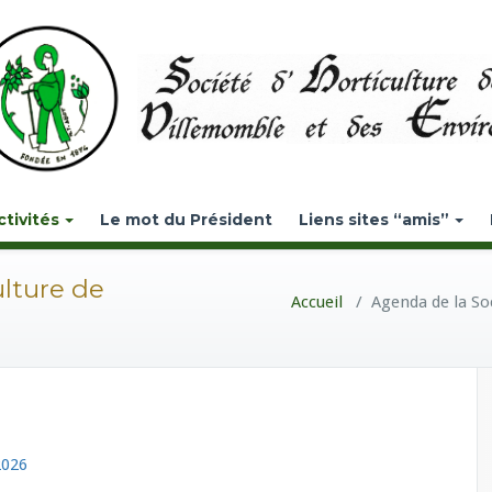
ctivités
Le mot du Président
Liens sites “amis”
ulture de
Accueil
/
Agenda de la So
2026