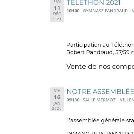
TELETHON 2021
SAM
11
10H00
GYMNASE PANDRAUD - 
DÉC
2021
Participation au Télétho
Robert Pandraud, 57/59 
Vente de nos compos
NOTRE ASSEMBLÉE
DIM
16
09H30
SALLE MERMOZ - VILLE
JAN
2022
L’assemblée générale stat