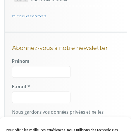
Voir tous les évènements
Abonnez-vous à notre newsletter
Prénom
E-mail
*
Nous gardons vos données privées et ne les
partageons qu’avec les tierces parties qui rendent ce
service possible.
Lire notre politique de
Pour offrir les meilleures expériences, nous utilisons des technologies