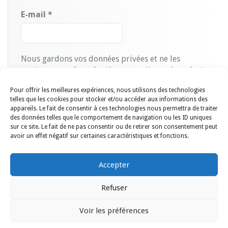
E-mail
*
Nous gardons vos données privées et ne les
partageons qu’avec les tierces parties qui rendent ce
service possible.
Lire notre politique de
Pour offrir les meilleures expériences, nous utilisons des technologies
confidentialité.
telles que les cookies pour stocker et/ou accéder aux informations des
appareils. Le fait de consentir à ces technologies nous permettra de traiter
des données telles que le comportement de navigation ou les ID uniques
sur ce site. Le fait de ne pas consentir ou de retirer son consentement peut
avoir un effet négatif sur certaines caractéristiques et fonctions.
Accepter
Refuser
Société d'Horticulture de Villemomble et des Environs © 2021. |
contact@shve-horticulture.org | Tous droits réservés. |
CGU &
Voir les préférences
Politique RGPD.
Politique de confidentialité.