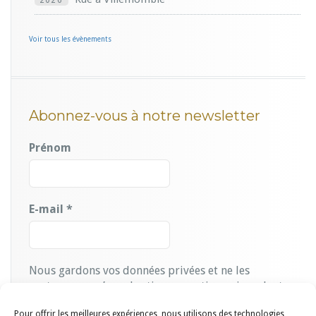
Voir tous les évènements
Abonnez-vous à notre newsletter
Prénom
E-mail
*
Nous gardons vos données privées et ne les
partageons qu’avec les tierces parties qui rendent ce
service possible.
Lire notre politique de
Pour offrir les meilleures expériences, nous utilisons des technologies