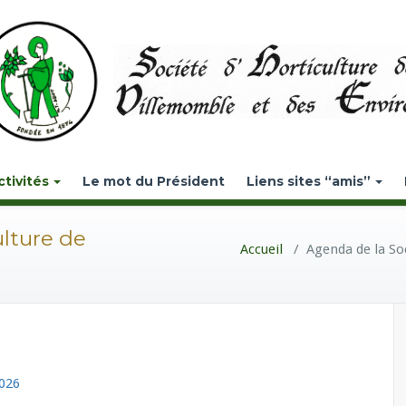
ctivités
Le mot du Président
Liens sites “amis”
ulture de
Accueil
/
Agenda de la So
026