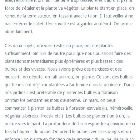
elles rencontrent un ‘mur’ de terre trop tassée, elles n’auront pas la
force de s’étaler et la plante va végéter. La plante étant en place, on
remet de la terre autour, en tassant avec le talon. Il faut veiller à ne
pas enterrer le collet. Une cuvette est à garder au début. On arrose
abondamment.
Ces deux sujets, qui vont rester en place, ont été plantés
suffisamment loin l’un de l’autre pour que nous puissions faire des
plantations intermédiaires plus éphémères et plus basses : des
bulbes et des vivaces. Nous avions prévu des narcisses et des
muscari : on dépote, on fait un trou, on plante. Ce sont des bulbes
qui fleurissent déjà car plantées à l’automne dans la pépinière. Dans
nos jardins il est préférable de planter les bulbes à floraison
printanière pendant les mois d’automne. En mars, on peut
commencer à planter les
bulbes à floraison estivale
(lis, hémérocalle,
bégonia tubéreux, freesia etc.) Les bulbes se plantent un à un, la
pointe vers le haut. La profondeur doit correspondre à environ deux
fois la hauteur du bulbe. On prend le bulbe avec trois doigts et on
enfonce ; on plante en fonction de la grosseur du bulbe, de 10 à 15