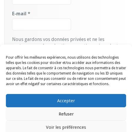
E-mail
*
Nous gardons vos données privées et ne les
partageons qu’avec les tierces parties qui rendent ce
service possible.
Lire notre politique de
Pour offrir les meilleures expériences, nous utilisons des technologies
confidentialité.
telles que les cookies pour stocker et/ou accéder aux informations des
appareils. Le fait de consentir à ces technologies nous permettra de traiter
des données telles que le comportement de navigation ou les ID uniques
sur ce site. Le fait de ne pas consentir ou de retirer son consentement peut
avoir un effet négatif sur certaines caractéristiques et fonctions.
Accepter
Refuser
Société d'Horticulture de Villemomble et des Environs © 2021. |
contact@shve-horticulture.org | Tous droits réservés. |
CGU &
Voir les préférences