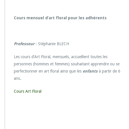
r
C
o
Cours mensuel d’art floral pour les adhérents
u
r
s
a
Professeur
: Stéphanie BLECH
r
t
f
Les cours d’Art Floral, mensuels, accueillent toutes les
l
personnes (hommes et femmes) souhaitant apprendre ou se
o
perfectionner en art floral ainsi que les
enfants
à partir de 6
r
ans
.
a
l
Cours Art Floral