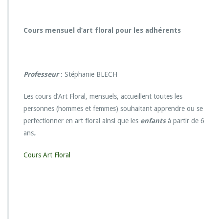
r
C
o
Cours mensuel d’art floral pour les adhérents
u
r
s
a
Professeur
: Stéphanie BLECH
r
t
f
Les cours d’Art Floral, mensuels, accueillent toutes les
l
personnes (hommes et femmes) souhaitant apprendre ou se
o
perfectionner en art floral ainsi que les
enfants
à partir de 6
r
ans
.
a
l
Cours Art Floral